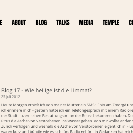
E
ABOUT
BLOG
TALKS
MEDIA
TEMPLE
C
Blog 17 - Wie heilige ist die Limmat?
25.Juli 2012
Heute Morgen erhielt ich von meiner Mutter ein SMS : `bin am Zmorgä und
ich erinnere mich - gestern hatte ich ein Telefongespräch mit einem Radiore
der Stadt Luzern einen Bestattungsort an der Reuss bekommen haben. Dor
Ritus die Asche von Verstorbenen ins Wasser geben. Von mir wollte er dann 
Zürich verfolgen und weshalb die Asche von Verstorbenen eigentlich in F
waren kurz und bündig wie es sich fürs Radio gehört, in Gedanken hat mic