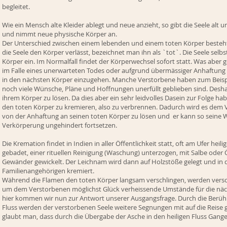
begleitet.
Wie ein Mensch alte Kleider ablegt und neue anzieht, so gibt die Seele al
und nimmt neue physische Körper an.
Der Unterschied zwischen einem lebenden und einem toten Körper besteht 
die Seele den Körper verlässt, bezeichnet man ihn als `tot`. Die Seele selb
Körper ein. Im Normalfall findet der Körperwechsel sofort statt. Was aber 
im Falle eines unerwarteten Todes oder aufgrund übermässiger Anhaftung
in den nächsten Körper einzugehen. Manche Verstorbene haben zum Beispi
noch viele Wünsche, Pläne und Hoffnungen unerfüllt geblieben sind. Deshalb
ihrem Körper zu lösen. Da dies aber ein sehr leidvolles Dasein zur Folge hab
den toten Körper zu kremieren, also zu verbrennen. Dadurch wird es dem V
von der Anhaftung an seinen toten Körper zu lösen und er kann so seine 
Verkörperung ungehindert fortsetzen.
Die Kremation findet in Indien in aller Öffentlichkeit statt, oft am Ufer heili
gebadet, einer rituellen Reinigung (Waschung) unterzogen, mit Salbe oder
Gewänder gewickelt. Der Leichnam wird dann auf Holzstöße gelegt und in 
Familienangehörigen kremiert.
Während die Flamen den toten Körper langsam verschlingen, werden versc
um dem Verstorbenen möglichst Glück verheissende Umstände für die näc
hier kommen wir nun zur Antwort unserer Ausgangsfrage. Durch die Berühr
Fluss werden der verstorbenen Seele weitere Segnungen mit auf die Reise 
glaubt man, dass durch die Übergabe der Asche in den heiligen Fluss Ganges