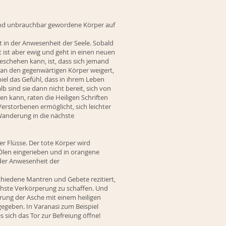
t und unbrauchbar gewordene Körper auf
in der Anwesenheit der Seele. Sobald
st ist aber ewig und geht in einen neuen
geschehen kann, ist, dass sich jemand
 an den gegenwärtigen Körper weigert,
el das Gefühl, dass in ihrem Leben
 sind sie dann nicht bereit, sich von
en kann, raten die Heiligen Schriften
erstorbenen ermöglicht, sich leichter
Wanderung in die nächste
ger Flüsse. Der tote Körper wird
 Ölen eingerieben und in orangene
der Anwesenheit der
hiedene Mantren und Gebete rezitiert,
hste Verkörperung zu schaffen. Und
ung der Asche mit einem heiligen
gegeben. In Varanasi zum Beispiel
 sich das Tor zur Befreiung öffne!