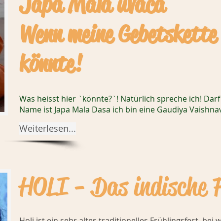
Japa Mala uvaca
Wenn meine Gebetskette
könnte!
Was heisst hier `könnte?`! Natürlich spreche ich! Darf
Name ist Japa Mala Dasa ich bin eine Gaudiya Vaishna
Weiterlesen...
HOLI - Das indische 
Holi ist ein sehr altes traditionelles Frühlingsfest, b