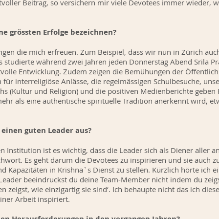
ertvoller Beitrag, so versichern mir viele Devotees immer wieder,
ne grössten Erfolge bezeichnen?
ungen die mich erfreuen. Zum Beispiel, dass wir nun in Zürich auc
s studierte während zwei Jahren jeden Donnerstag Abend Srila 
rtvolle Entwicklung. Zudem zeigen die Bemühungen der Öffentlich
n für interreligiöse Anlässe, die regelmässigen Schulbesuche, uns
s (Kultur und Religion) und die positiven Medienberichte geben 
r als eine authentische spirituelle Tradition anerkennt wird, e
 einen guten Leader aus?
n Institution ist es wichtig, dass die Leader sich als Diener aller
ichwort. Es geht darum die Devotees zu inspirieren und sie auch z
 Kapazitäten in Krishna`s Dienst zu stellen. Kürzlich hörte ich ei
der beeindruckst du deine Team-Member nicht indem du zeigst, 
n zeigst, wie einzigartig sie sind‘. Ich behaupte nicht das ich die
ner Arbeit inspiriert.
ten Herausforderungen in den vergangen Jahren?