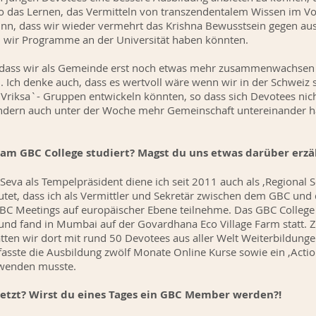
wo das Lernen, das Vermitteln von transzendentalem Wissen im V
Sinn, dass wir wieder vermehrt das Krishna Bewusstsein gegen au
n wir Programme an der Universität haben könnten.
, dass wir als Gemeinde erst noch etwas mehr zusammenwachsen 
 Ich denke auch, dass es wertvoll wäre wenn wir in der Schweiz 
riksa`- Gruppen entwickeln könnten, so dass sich Devotees nic
sondern auch unter der Woche mehr Gemeinschaft untereinander 
.
u am GBC College studiert? Magst du uns etwas darüber erz
eva als Tempelpräsident diene ich seit 2011 auch als ‚Regional Se
tet, dass ich als Vermittler und Sekretär zwischen dem GBC und 
C Meetings auf europäischer Ebene teilnehme. Das GBC College is
und fand in Mumbai auf der Govardhana Eco Village Farm statt. 
tten wir dort mit rund 50 Devotees aus aller Welt Weiterbild
asste die Ausbildung zwölf Monate Online Kurse sowie ein ‚Action
nwenden musste.
jetzt? Wirst du eines Tages ein GBC Member werden?!