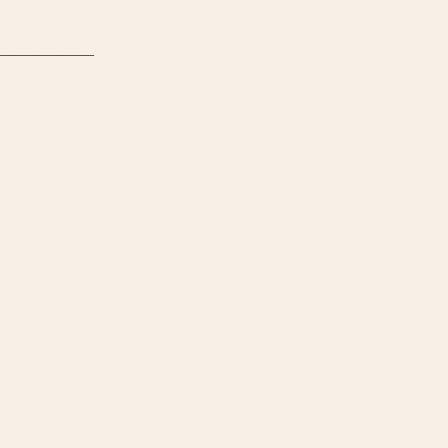
________________