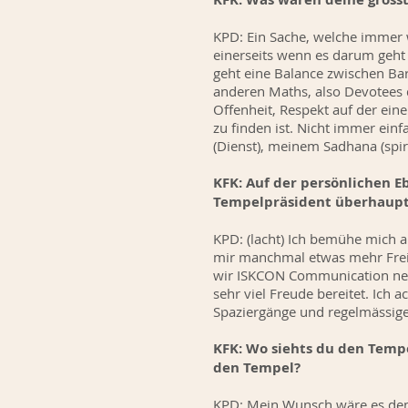
KPD: Ein Sache, welche immer w
einerseits wenn es darum geht
geht eine Balance zwischen Ba
anderen Maths, also Devotees 
Offenheit, Respekt auf der ein
zu finden ist. Nicht immer ei
(Dienst), meinem Sadhana (spir
KFK: Auf der persönlichen Eb
Tempelpräsident überhaupt
KPD: (lacht) Ich bemühe mich au
mir manchmal etwas mehr Freizei
wir ISKCON Communication nenne
sehr viel Freude bereitet. Ich 
Spaziergänge und regelmässi
KFK: Wo siehts du den Tempe
den Tempel?
KPD: Mein Wunsch wäre es den 