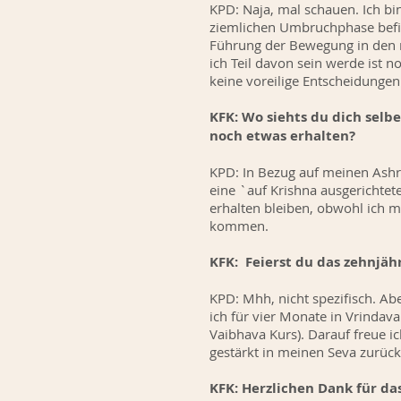
KPD: Naja, mal schauen. Ich bin
ziemlichen Umbruchphase befind
Führung der Bewegung in den n
ich Teil davon sein werde ist 
keine voreilige Entscheidungen
KFK: Wo siehts du dich selb
noch etwas erhalten?
KPD: In Bezug auf meinen Ashr
eine `auf Krishna ausgerichte
erhalten bleiben, obwohl ich m
kommen.
KFK: Feierst du das zehnjäh
KPD: Mhh, nicht spezifisch. A
ich für vier Monate in Vrindav
Vaibhava Kurs). Darauf freue i
gestärkt in meinen Seva zurüc
KFK: Herzlichen Dank für d