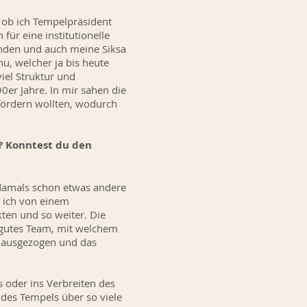
 ob ich Tempelpräsident
ür eine institutionelle
tanden und auch meine Siksa
u, welcher ja bis heute
viel Struktur und
0er Jahre. In mir sahen die
fördern wollten, wodurch
? Konntest du den
h damals schon etwas andere
e ich von einem
en und so weiter. Die
e gutes Team, mit welchem
r ausgezogen und das
s oder ins Verbreiten des
 des Tempels über so viele