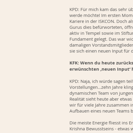
KPD: Für mich kam das sehr üb
werde möchte! Im ersten Moment
Kariere in der ISKCON. Doch al
Gurus dies befürworteten, öffn
aktiv in Tempel sowie im Stiftu
Fundament gelegt. Das war wich
damaligen Vorstandsmitglieder
sie sich einen neuen Input für 
KFK: Wenn du heute zurücks
erwünschten ‚neuen Input‘
KPD: Naja, ich würde sagen tei
Vorstellungen…zehn Jahre klingt
dynamischen Team von jungen 
Realität sieht heute aber etwas
wir für viele Jahre zusammen i
Aufbauen eines neuen Teams 
Die meiste Energie fliesst ins
Krishna Bewusstseins - etwas wo