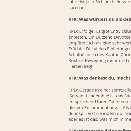
Jahre ist ja in Sich auch ein w
spreche.
KFK: Was würdest du als dei
KPD: Erfolge? Es gibt Entwickl
anbieten. Ein Dutzend Devotee
empfinde ich als eine sehr we
Früchte. Die vielen Einladunge
Schulbüchern des Kanton Zürich
Krishna Bewegung mehr und meh
Herzen liegt.
KFK: Was denkest du, macht
KPD: Gerade in einer spirituelle
‚Servant Leadership‘ ist das St
entsprechend ihren Talenten und
diesem Zusammenhang: ‚Als Lea
du inspirierst sie indem du ihne
aber es ist das, was mich in mei
KFK: Was waren deine gröss