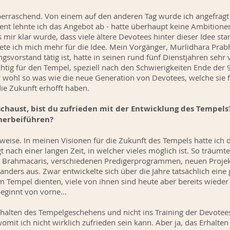
erraschend. Von einem auf den anderen Tag wurde ich angefragt
 lehnte ich das Angebot ab - hatte überhaupt keine Ambitionen f
s mir klar wurde, dass viele ältere Devotees hinter dieser Idee s
ete ich mich mehr für die Idee. Mein Vorgänger, Murlidhara Prabh
ngsvorstand tätig ist, hatte in seinen rund fünf Dienstjahren sehr 
tig für den Tempel, speziell nach den Schwierigkeiten Ende der 9
 wohl so was wie die neue Generation von Devotees, welche sie 
die Zukunft erhofft haben.
chaust, bist du zufrieden mit der Entwicklung des Tempels
 herbeiführen?
lweise. In meinen Visionen für die Zukunft des Tempels hatte ic
 nach einer langen Zeit, in welcher vieles möglich ist. So träumt
Brahmacaris, verschiedenen Predigerprogrammen, neuen Projekt
 anders aus. Zwar entwickelte sich über die Jahre tatsächlich ein
m Tempel dienten, viele von ihnen sind heute aber bereits wiede
beginnt von vorne…
 Erhalten des Tempelgeschehens und nicht ins Training der Devotee
mit ich nicht wirklich zufrieden sein kann. Aber ja, das Erhalten