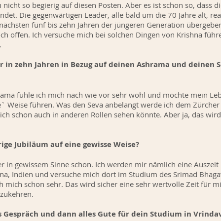
 nicht so begierig auf diesen Posten. Aber es ist schon so, dass d
et. Die gegenwärtigen Leader, alle bald um die 70 Jahre alt, rea
ächsten fünf bis zehn Jahren der jüngeren Generation übergebe
noch offen. Ich versuche mich bei solchen Dingen von Krishna führ
.
er in zehn Jahren in Bezug auf deinen Ashrama und deinen 
ama fühle ich mich nach wie vor sehr wohl und möchte mein Lebe
te` Weise führen. Was den Seva anbelangt werde ich dem Zürcher
ich schon auch in anderen Rollen sehen könnte. Aber ja, das wird 
rige Jubiläum auf eine gewisse Weise?
ber in gewissem Sinne schon. Ich werden mir nämlich eine Ausze
ana, Indien und versuche mich dort im Studium des Srimad Bhaga
ch mich schon sehr. Das wird sicher eine sehr wertvolle Zeit für 
kzukehren.
as Gespräch und dann alles Gute für dein Studium in Vrin