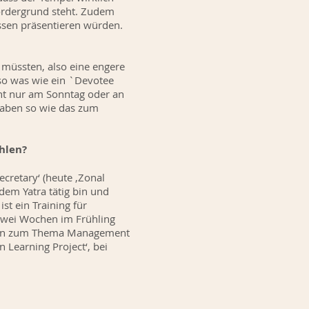
ordergrund steht. Zudem
ssen präsentieren würden.
müssten, also eine engere
so was wie ein `Devotee
ht nur am Sonntag oder an
haben so wie das zum
ählen?
cretary‘ (heute ‚Zonal
dem Yatra tätig bin und
t ein Training für
Zwei Wochen im Frühling
ungen zum Thema Management
 Learning Project‘, bei