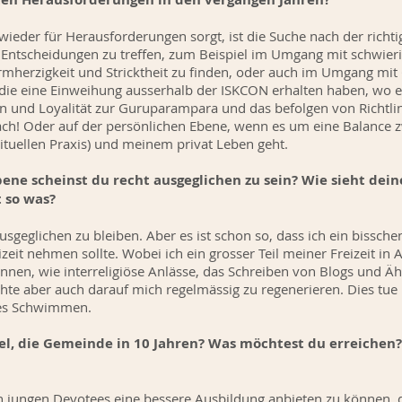
ieder für Herausforderungen sorgt, ist die Suche nach der richt
 Entscheidungen zu treffen, zum Beispiel im Umgang mit schwie
rmherzigkeit und Stricktheit zu finden, oder auch im Umgang mi
die eine Einweihung ausserhalb der ISKCON erhalten haben, wo 
en und Loyalität zur Guruparampara und das befolgen von Richtlin
nfach! Oder auf der persönlichen Ebene, wenn es um eine Balanc
ituellen Praxis) und meinem privat Leben geht.
ene scheinst du recht ausgeglichen zu sein? Wie sieht deine
 so was?
sgeglichen zu bleiben. Aber es ist schon so, dass ich ein bissche
t nehmen sollte. Wobei ich ein grosser Teil meiner Freizeit in Ak
n, wie interreligiöse Anlässe, das Schreiben von Blogs und Ähnl
achte aber auch darauf mich regelmässig zu regenerieren. Dies tue 
ges Schwimmen.
l, die Gemeinde in 10 Jahren? Was möchtest du erreichen? 
jungen Devotees eine bessere Ausbildung anbieten zu können, d